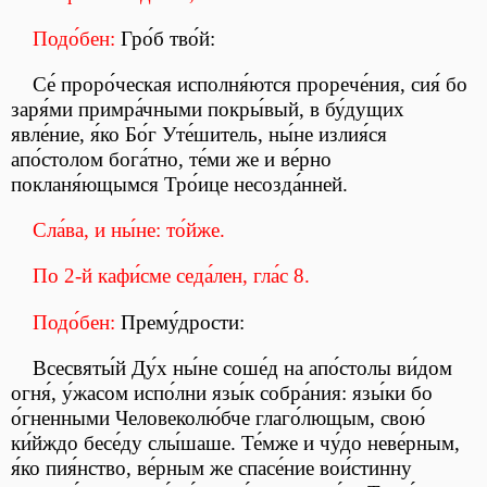
Подо́бен:
Гро́б тво́й:
Се́ проро́ческая исполня́ются прорече́ния, сия́ бо
заря́ми примра́чными покры́вый, в бу́дущих
явле́ние, я́ко Бо́г Уте́шитель, ны́не излия́ся
апо́столом бога́тно, те́ми же и ве́рно
покланя́ющымся Тро́ице несозда́нней.
Сла́ва, и ны́не: то́йже.
По 2-й кафи́сме седа́лен, гла́с 8.
Подо́бен:
Прему́дрости:
Всесвяты́й Ду́х ны́не соше́д на апо́столы ви́дом
огня́, у́жасом испо́лни язы́к собра́ния: язы́ки бо
о́гненными Человеколю́бче глаго́лющым, свою́
ки́йждо бесе́ду слы́шаше. Те́мже и чу́до неве́рным,
я́ко пия́нство, ве́рным же спасе́ние вои́стинну