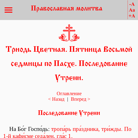
Православная молитва
Триодь Цветная. Пятница Восьмой
седмицы по Пасхе. Последование
Утрени.
Оглавление
< Назад
|
Вперед >
Последование Утрени
На Бо́г Госпо́дь:
тропа́рь пра́здника, три́жды. По
1-й кафи́сме седа́лен, гла́с 1.