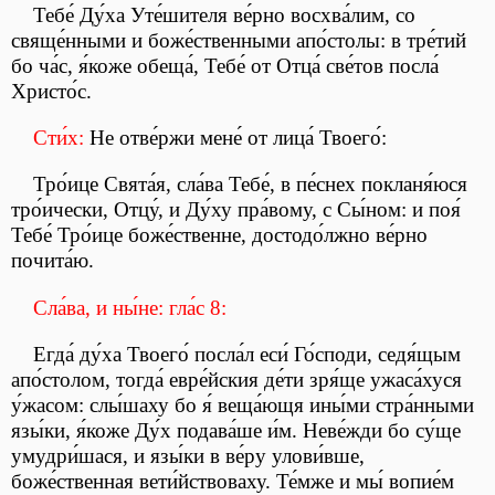
Тебе́ Ду́ха Уте́шителя ве́рно восхва́лим, со
свяще́нными и боже́ственными апо́столы: в тре́тий
бо ча́с, я́коже обеща́, Тебе́ от Отца́ све́тов посла́
Христо́с.
Сти́х:
Не отве́ржи мене́ от лица́ Твоего́:
Тро́ице Свята́я, сла́ва Тебе́, в пе́снех покланя́юся
тро́ически, Отцу́, и Ду́ху пра́вому, с Сы́ном: и поя́
Тебе́ Тро́ице боже́ственне, достодо́лжно ве́рно
почита́ю.
Сла́ва, и ны́не: гла́с 8:
Егда́ ду́ха Твоего́ посла́л еси́ Го́споди, седя́щым
апо́столом, тогда́ евре́йския де́ти зря́ще ужаса́хуся
у́жасом: слы́шаху бо я́ веща́ющя ины́ми стра́нными
язы́ки, я́коже Ду́х подава́ше и́м. Неве́жди бо су́ще
умудри́шася, и язы́ки в ве́ру улови́вше,
боже́ственная вети́йствоваху. Те́мже и мы́ вопие́м