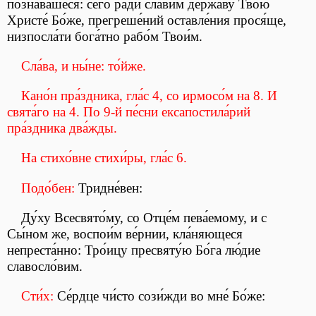
познава́шеся: сего́ ра́ди сла́вим держа́ву Твою́
Христе́ Бо́же, прегреше́ний оставле́ния прося́ще,
низпосла́ти бога́тно рабо́м Твои́м.
Сла́ва, и ны́не: то́йже.
Кано́н пра́здника, гла́с 4, со ирмосо́м на 8. И
свята́го на 4. По 9-й пе́сни ексапостила́рий
пра́здника два́жды.
На стихо́вне стихи́ры, гла́с 6.
Подо́бен:
Тридне́вен:
Ду́ху Всесвято́му, со Отце́м пева́емому, и с
Сы́ном же, воспои́м ве́рнии, кла́няющеся
непреста́нно: Тро́ицу пресвяту́ю Бо́га лю́дие
славосло́вим.
Сти́х:
Се́рдце чи́сто сози́жди во мне́ Бо́же: