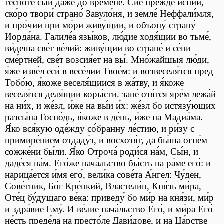
тесноте́ сы́й да́же до вре́мене. Сие́ пре́жде испи́й,
ско́ро твори́ страно́ Завуло́ня, и земле́ Неффали́мля,
и про́чии при мо́ри живу́щии, и объону́ страну́
Иорда́на. Галиле́а язы́ков, лю́дие ходя́щии во тьме́,
ви́деша све́т ве́лий: живу́щии во стране́ и се́ни
сме́ртней, све́т возсия́ет на вы́. Мно́жайшыя лю́ди,
я́же изве́л еси́ в весе́лии Твое́м: и возвеселя́тся пред
Тобо́ю, я́коже веселя́щиися в жа́тву, и я́коже
веселя́тся деля́щии коры́сти. зане́ отя́тся яре́м лежа́й
на ни́х, и же́зл, и́же на вы́и и́х: же́зл бо истязу́ющих
разсы́па Госпо́дь, я́коже в де́нь, и́же на Мадиа́ма.
Я́ко вся́кую оде́жду со́бранну ле́стию, и ри́зу с
примире́нием отдаду́т, и восхотя́т, да бы́ша огне́м
сожже́ни бы́ли. Я́ко Отроча́ роди́ся на́м, Сы́н, и
даде́ся на́м. Его́же нача́льство бы́сть на ра́ме его́: и
нарица́ется и́мя его́, вели́ка сове́та А́нгел: Чу́ден,
Сове́тник, Бо́г Кре́пкий, Властели́н, Кня́зь ми́ра,
Оте́ц бу́дущаго ве́ка: приведу́ бо ми́р на кня́зи, ми́р
и здра́вие Ему́. И ве́лие нача́льство Его́, и ми́ра Его́
не́сть преде́ла на престо́ле Дави́дове, и на Ца́рстве