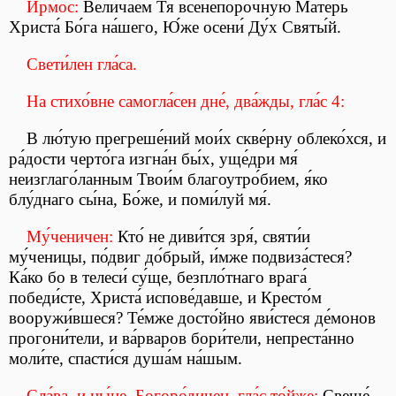
Ирмо́с:
Велича́ем Тя́ всенепоро́чную Ма́терь
Христа́ Бо́га на́шего, Ю́же осени́ Ду́х Святы́й.
Свети́лен гла́са.
На стихо́вне самогла́сен дне́, два́жды, гла́с 4:
В лю́тую прегреше́ний мои́х скве́рну облеко́хся, и
ра́дости черто́га изгна́н бы́х, уще́дри мя́
неизглаго́ланным Твои́м благоутро́бием, я́ко
блу́днаго сы́на, Бо́же, и поми́луй мя́.
Му́ченичен:
Кто́ не диви́тся зря́, святи́и
му́ченицы, по́двиг до́брый, и́мже подвиза́стеся?
Ка́ко бо в телеси́ су́ще, безпло́тнаго врага́
победи́сте, Христа́ испове́давше, и Кресто́м
вооружи́вшеся? Те́мже досто́йно яви́стеся де́монов
прогони́тели, и ва́рваров бори́тели, непреста́нно
моли́те, спасти́ся душа́м на́шым.
Сла́ва, и ны́не, Богоро́дичен, гла́с то́йже:
Свеще́