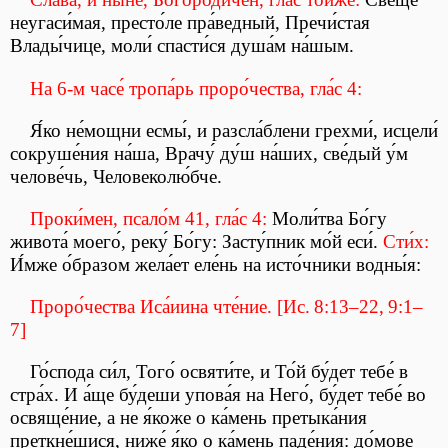
неугаси́мая, престо́ле пра́ведный, Пречи́стая
Влады́чице, моли́ спасти́ся душа́м на́шым.
На 6-м часе́ тропа́рь проро́чества, гла́с 4:
Я́ко не́мощни есмы́, и разсла́блени грехми́, исцели́
сокруше́ния на́ша, Врачу́ ду́ш на́ших, све́дый у́м
челове́чь, Человеколю́бче.
Проки́мен, псало́м 41, гла́с 4:
Моли́тва Бо́гу
живота́ моего́, реку́ Бо́гу: Засту́пник мо́й еси́.
Сти́х:
И́мже о́бразом жела́ет еле́нь на исто́чники водны́я:
Проро́чества Иса́иина чте́ние. [Ис. 8:13–22, 9:1–
7]
Го́спода си́л, Того́ освяти́те, и То́й бу́дет тебе́ в
стра́х. И а́ще бу́деши упова́я на Него́, бу́дет тебе́ во
освяще́ние, а не я́коже о ка́мень претыка́ния
преткне́шися, ниже́ я́ко о ка́мень паде́ния: до́мове