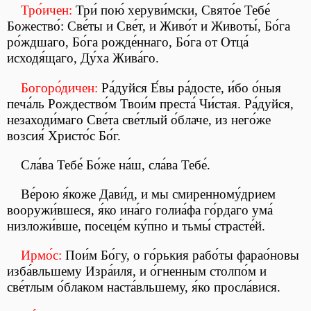
Тро́ичен:
Три́ пою́ херуви́мски, Свято́е Тебе́
Божество́: Све́ты и Све́т, и Живо́т и Животы́, Бо́га
ро́ждшаго, Бо́га рожде́ннаго, Бо́га от Отца́
исходя́щаго, Ду́ха Жива́го.
Богоро́дичен:
Ра́дуйся Е́вы ра́досте, и́бо о́ныя
печа́ль Рождество́м Твои́м преста́ Чи́стая. Ра́дуйся,
незаходи́маго Све́та све́тлый о́блаче, из него́же
возсия́ Христо́с Бо́г.
Сла́ва Тебе́ Бо́же на́ш, сла́ва Тебе́.
Ве́рою я́коже Дави́д, и мы смиренному́дрием
вооружи́вшеся, я́ко ина́го голиа́фа го́рдаго ума́
низложи́вше, посеце́м ку́пно и тьмы́ страсте́й.
Ирмо́с:
Пои́м Бо́гу, о го́рькия рабо́ты фарао́новы
изба́вльшему Изра́иля, и о́гненным столпо́м и
све́тлым о́блаком наста́вльшему, я́ко просла́вися.