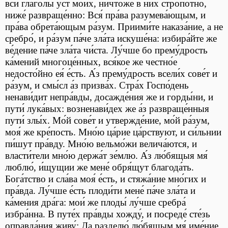
вси́ глаго́лы у́ст мои́х, ничто́же в ни́х стро́потно,
ниже́ развраще́нно: Вся́ пра́ва разумева́ющым, и
пра́ва обрета́ющым ра́зум. Приими́те наказа́ние, а не
сребро́, и ра́зум па́че зла́та искуше́на: избира́йте же
ве́дение па́че зла́та чи́ста. Лу́чше бо прему́дрость
ка́мений многоце́нных, вся́кое же честно́е
недосто́йно ея́ е́сть. А́з прему́дрость всели́х сове́т и
ра́зум, и смы́сл а́з призва́х. Стра́х Госпо́день
ненави́дит непра́вды, досажде́ния же и горды́ни, и
пути́ лука́вых: возненави́дех же а́з развраще́нныя
пути́ злы́х. Мо́й сове́т и утвержде́ние, мо́й ра́зум,
моя́ же кре́пость. Мно́ю ца́рие ца́рствуют, и си́льнии
пи́шут пра́вду. Мно́ю вельмо́жи велича́ются, и
власти́тели мно́ю держа́т зе́млю. А́з лю́бящыя мя́
люблю́, и́щущии же мене́ обря́щут благода́ть.
Бога́тство и сла́ва моя́ е́сть, и стяжа́ние мно́гих и
пра́вда. Лу́чше е́сть плоди́ти мене́ па́че зла́та и
ка́мения дра́га: мои́ же плоды́ лу́чше сребра́
избра́нна. В путе́х пра́вды хожду́, и посреде́ сте́зь
оправда́ния живу́: Да разделю́ лю́бящым мя́ име́ние,