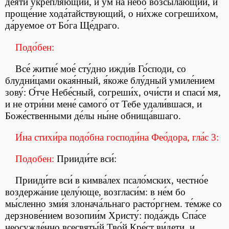
де́яти укрепля́ющий, и у́м на не́бо возсыла́ющий, и
проще́ние хода́тайствующий, о ни́хже согреши́хом,
да́руемое от Бо́га Ще́драго.
Подо́бен:
Все́ житие́ мое́ сту́дно ижди́в Го́споди, со
блудни́цами окая́нный, я́коже блу́дный умиле́нием
зову́: О́тче Небе́сный, согреши́х, очи́сти и спаси́ мя,
и не отри́ни мене́ самого́ от
Тебе удали́вшася, и
Боже́ственными де́лы ны́не обнища́вшаго.
И́на стихи́ра подо́бна господи́на Фео́дора, гла́с 3:
Подобен:
Прииди́те вси́:
Прииди́те вси́ в кимва́лех псало́мских, честно́е
воздержа́ние целу́юще, возгласи́м: в не́м бо
мы́сленно зми́я злонача́льнаго расто́ргнем. те́мже со
дерзнове́нием возопии́м Христу́: пода́ждь Спа́се
неосужде́нно всесвяты́й Тво́й Кре́ст ви́дети, и