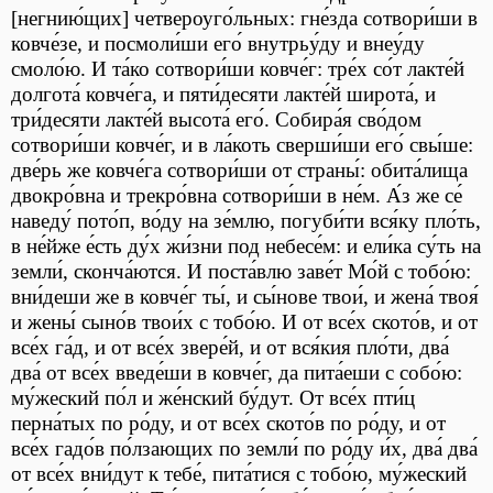
[негнию́щих] четвероуго́льных: гне́зда сотвори́ши в
ковче́зе, и посмоли́ши его́ внутрьу́ду и внеу́ду
смоло́ю. И та́ко сотвори́ши ковче́г: тре́х со́т лакте́й
долгота́ ковче́га, и пяти́десяти лакте́й широта́, и
три́десяти лакте́й высота́ его́. Собира́я сво́дом
сотвори́ши ковче́г, и в ла́коть сверши́ши его́ свы́ше:
две́рь же ковче́га сотвори́ши от страны́: обита́лища
двокро́вна и трекро́вна сотвори́ши в не́м. А́з же се́
наведу́ пото́п, во́ду на зе́млю, погуби́ти вся́ку пло́ть,
в не́йже е́сть ду́х жи́зни под небесе́м: и ели́ка су́ть на
земли́, сконча́ются. И поста́влю заве́т Мо́й с тобо́ю:
вни́деши же в ковче́г ты́, и сы́нове твои́, и жена́ твоя́
и жены́ сыно́в твои́х с тобо́ю. И от все́х ското́в, и от
все́х га́д, и от все́х звере́й, и от вся́кия пло́ти, два́
два́ от все́х введе́ши в ковче́г, да пита́еши с собо́ю:
му́жеский по́л и же́нский бу́дут. От все́х пти́ц
перна́тых по ро́ду, и от все́х ското́в по ро́ду, и от
все́х гадо́в по́лзающих по земли́ по ро́ду и́х, два́ два́
от все́х вни́дут к тебе́, пита́тися с тобо́ю, му́жеский