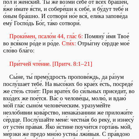
по́л и же́нский. Ты́ же возми́ себе́ от все́х бра́шен,
я́же и́мате я́сти, и собере́ши к себе́, и бу́дут тебе́ и
о́ным бра́шно. И сотвори́ но́е вся́, ели́ка запове́да
ему́ Госпо́дь Бо́г, та́ко сотвори́.
Проки́мен, псало́м 44, гла́с 6:
Помяну́ и́мя Твое́
во вся́ком ро́де и ро́де.
Сти́х:
Отры́гну се́рдце мое́
сло́во бла́го:
При́тчей чте́ние. [Притч. 8:1–21]
Сы́не, ты́ прему́дрость пропове́ждь, да ра́зум
послу́шает тебе́. На высо́ких бо крае́х е́сть, посреде́
же сте́зь стои́т: При врате́х бо си́льных приседи́т, во
вхо́дех же пое́тся. Ва́с о челове́цы, молю́, и вдаю́
мо́й гла́с сыно́м челове́ческим. уразуме́йте
незло́бивии кова́рство, ненака́заннии же приложи́те
се́рдце. Послу́шайте мене́: честна́я бо реку́, и изнесу́
от усте́н пра́вая. Я́ко и́стине поучи́тся горта́нь мо́й,
ме́рзки же предо мно́ю устны́ лжи́выя. С пра́вдою