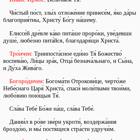
Чи́стый по́ст, злы́х отложе́ние принесе́м, я́ко да́ры
благоприя́тны, Христу́ Бо́гу на́шему.
Елиссе́й дре́вле ка́ко пита́ше проро́ки, уве́девши
душе́, любе́зно пита́йся, благодаря́щи Христа́.
Тро́ичен:
Триипоста́сное еди́но Тя́ Божество́
воспева́ю, Ли́цы зра́к, Отца́ безнача́льнаго, и Сы́на,
и Ду́ха Жива́го.
Богоро́дичен:
Богома́ти Отрокови́це, черто́же
Небе́снаго Царя́ Христа́, спаси́ моли́твами твои́ми,
любо́вию пою́щыя Тя́.
Сла́ва Тебе́ Бо́же на́ш, сла́ва Тебе́.
Дании́л в ро́ве зве́ри укроти́, воздержа́ния
броздо́ю, и мы́ постя́щеся стра́сти удручи́м.