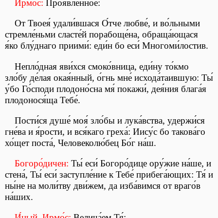
Ирмо́с:
Проявле́нное:
От Твоея́ удали́вшася О́тче любве́, и во́льными
стремле́ньми сласте́й порабоще́на, обраща́ющася
я́ко блу́днаго приими́: еди́н бо еси́ Многоми́лостив.
Непло́дная яви́хся смоко́вница, еди́ну то́кмо
зло́бу де́лая окая́нный, о́гнь мне́ исхода́таившую: Ты́
у́бо Го́споди плодоно́сна мя́ покажи́, дея́ния блага́я
плодонося́ща Тебе́.
Пости́ся душе́ моя́ зло́бы и лука́вства, удержи́ся
гне́ва и я́рости, и вся́каго греха́: Иису́с бо такова́го
хо́щет поста́, Человеколю́бец Бо́г на́ш.
Богоро́дичен:
Ты́ еси́ Богоро́дице ору́жие на́ше, и
стена́, Ты́ еси́ заступле́ние к Тебе́ прибега́ющих: Тя́ и
ны́не на моли́тву дви́жем, да изба́вимся от враго́в
на́ших.
И́ный. Ирмо́с:
Велича́ем Тя́: