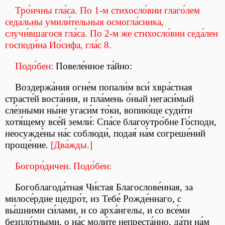
Тро́ичны гла́са. По 1-м стихосло́вии глаго́лем
седа́льны умили́тельныя осмогла́сника,
случи́вшагося гла́са. По 2-м же стихосло́вии седа́лен
господи́на Ио́сифа, гла́с 8.
Подо́бен:
Повеле́нное та́йно:
Воздержа́ния огне́м попали́м вси́ хвра́стная
страсте́й воста́ния, и пла́мень о́ный негаси́мый
сле́зными ны́не угаси́м то́ки, вопию́ще суди́ти
хотя́щему все́й земли́: Спа́се благоутро́бне Го́споди,
неосужде́ны на́с соблюди́, подая́ на́м согреше́ний
проще́ние.
[Два́жды.]
Богоро́дичен. Подо́бен:
Богоблагода́тная Чи́стая Благослове́нная, за
милосе́рдие щедро́т, из Тебе́ Рожде́ннаго, с
вы́шними си́лами, и со арха́нгелы, и со все́ми
безпло́тными, о на́с моли́те непреста́нно, да́ти на́м