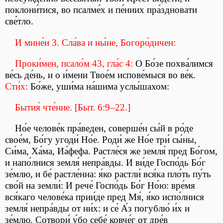
поклони́тися, во псалме́х и пе́ниих пра́здновати
све́тло.
И мине́и 3. Сла́ва и ны́не, Богоро́дичен:
Проки́мен, псало́м 43, гла́с 4:
О Бо́зе похва́лимся
ве́сь де́нь, и о и́мени Твое́м испове́мыся во ве́к.
Сти́х:
Бо́же, уши́ма на́шима услы́шахом:
Бытия́ чте́ние. [Быт. 6:9–22.]
Но́е челове́к пра́веден, соверше́н сы́й в ро́де
свое́м, Бо́гу угоди́ Но́е. Роди́ же Но́е три́ сы́ны,
Си́ма, Ха́ма, Иа́фефа. Растле́ся же земля́ пред Бо́гом,
и напо́лнися земля́ непра́вды. И ви́де Госпо́дь Бо́г
зе́млю, и бе́ растле́нна: я́ко растли́ вся́ка пло́ть пу́ть
сво́й на земли́: И рече́ Госпо́дь Бо́г Но́ю: вре́мя
вся́каго челове́ка прии́де пред Мя́, я́ко испо́лнися
земля́ непра́вды от ни́х: и се́ А́з погублю́ и́х и
зе́млю. Сотвори́ у́бо себе́ ковче́г от дре́в