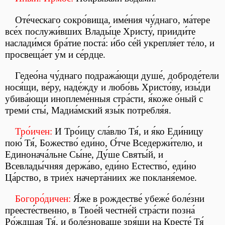
Оте́ческаго сокро́вища, име́ния чу́днаго, ма́тере
все́х послужи́вших Влады́це Христу́, прииди́те
наслади́мся бра́тие поста́: и́бо се́й укрепля́ет те́ло, и
просвеща́ет у́м и се́рдце.
Гедео́на чу́днаго подража́ющи душе́, доброде́тели
нося́щи, ве́ру, наде́жду и любо́вь Христо́ву, изы́ди
убива́ющи иноплеме́нныя стра́сти, я́коже о́ный с
треми́ сты́, Мадиа́мский язы́к потребля́я.
Тро́ичен:
И Тро́ицу сла́влю Тя́, и я́ко Еди́ницу
пою́ Тя́, Божество́ еди́но, О́тче Вседержи́телю, и
Единонача́льне Сы́не, Ду́ше Святы́й, и
Всевлады́чняя держа́во, еди́но Естество́, еди́но
Ца́рство, в трие́х начерта́ниих же покланя́емое.
Богоро́дичен:
Я́же в рождестве́ убеже́ боле́зни
преесте́ственно, в Твое́й честне́й стра́сти позна́
Ро́ждшая Тя́, и боле́зноваше зря́щи на Кресте́ Тя́