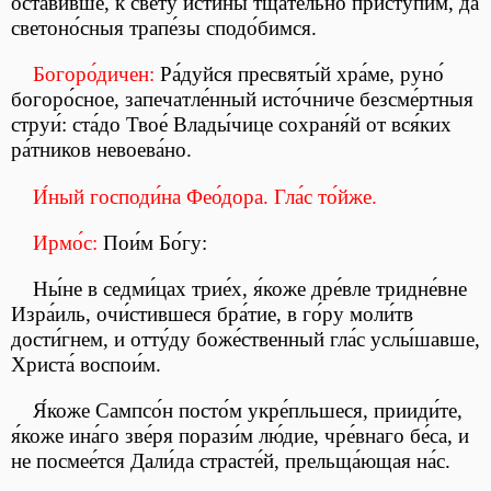
оста́вивше, к све́ту и́стины тща́тельно присту́пим, да
светоно́сныя трапе́зы сподо́бимся.
Богоро́дичен:
Ра́дуйся пресвяты́й хра́ме, руно́
богоро́сное, запечатле́нный исто́чниче безсме́ртныя
струи́: ста́до Твое́ Влады́чице сохраня́й от вся́ких
ра́тников невоева́но.
И́ный господи́на Фео́дора. Гла́с то́йже.
Ирмо́с:
Пои́м Бо́гу:
Ны́не в седми́цах трие́х, я́коже дре́вле тридне́вне
Изра́иль, очи́стившеся бра́тие, в го́ру моли́тв
дости́гнем, и отту́ду боже́ственный гла́с услы́шавше,
Христа́ воспои́м.
Я́коже Сампсо́н посто́м укре́пльшеся, прииди́те,
я́коже ина́го зве́ря порази́м лю́дие, чре́внаго бе́са, и
не посмее́тся Дали́да страсте́й, прельща́ющая на́с.