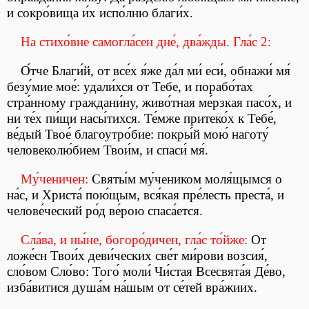
и сокро́вища и́х испо́лню благи́х.
На стихо́вне самогла́сен дне́, два́жды. Гла́с 2:
О́тче Благи́й, от все́х я́же да́л ми́ еси́, обнажи́ мя́
безу́мие мое́: удали́хся от
Тебе, и порабо́тах
стра́нному граждани́ну, живо́тная ме́рзкая пасо́х, и
ни те́х пи́щи насы́тихся. Те́мже притеко́х к Тебе́,
ве́дый Твое́ благоутро́бие: покры́й мою́ наготу́
человеколю́бием Твои́м, и спаси́ мя́.
Му́ченичен:
Святы́м му́чеником моля́щымся о
на́с, и Христа́ пою́щым, вся́кая пре́лесть преста́, и
челове́ческий ро́д ве́рою спаса́ется.
Сла́ва, и ны́не, богоро́дичен, гла́с то́йже:
От
ложе́сн Твои́х деви́ческих све́т ми́рови возсия́,
сло́вом Сло́во: Того́ моли́ Чи́стая Всесвята́я Де́во,
изба́витися душа́м на́шым от се́тей вра́жиих.