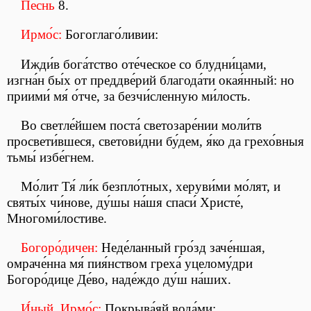
Пе́снь
8.
Ирмо́с:
Богоглаго́ливии:
Ижди́в бога́тство оте́ческое со блудни́цами,
изгна́н бы́х от преддве́рий благода́ти окая́нный: но
приими́ мя́ о́тче, за безчи́сленную ми́лость.
Во светле́йшем поста́ светозаре́нии моли́тв
просвети́вшеся, светови́дни бу́дем, я́ко да грехо́вныя
тьмы́ избе́гнем.
Мо́лит Тя́ ли́к безпло́тных, херуви́ми мо́лят, и
святы́х чи́нове, ду́шы на́шя спаси́ Христе́,
Многоми́лостиве.
Богоро́дичен:
Неде́ланный гро́зд заче́ншая,
омраче́нна мя́ пия́нством греха́ уцелому́дри
Богоро́дице Де́во, наде́ждо ду́ш на́ших.
И́ный. Ирмо́с:
Покрыва́яй вода́ми: