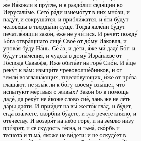
же Иа́ковли в пру́гле, и в раздо́лии седя́щии во
Иерусали́ме. Сего́ ра́ди изнемо́гут в ни́х мно́зи, и
паду́т, и сокруша́тся, и прибли́жатся, и я́ти бу́дут
челове́цы в тверды́ни су́ще. Тогда́ явле́ни бу́дут
печатле́ющии зако́н, е́же не учи́тися. И рече́т: пожду́
Бо́га отвра́щшаго лице́ Свое́ от до́му Иа́ковля, и
упова́я бу́ду На́нь. Се́ а́з, и де́ти, я́же ми́ даде́ Бо́г: и
бу́дут зна́мения, и чудеса́ в дому́ Изра́илеве от
Го́спода Савао́фа, Иже обита́ет на горе́ Сио́н. И а́ще
реку́т к ва́м: изыщи́те чревоволше́бников, и от
земли́ возглаша́ющих, тщесло́вующих, и́же от чре́ва
глаша́ют: не язы́к ли к бо́гу своему́ взы́щет, что́
испыту́ют ме́ртвыя о живы́х? Зако́н бо в по́мощь
даде́, да реку́т не я́коже сло́во сие́, за́нь же не ле́ть
да́ры дая́ти. И прии́дет на вы́ жесто́к гла́д, и бу́дет,
егда́ вза́лчете, ско́рбни бу́дете, и зло́ рече́те кня́зю, и
оте́честву. И воззря́т на не́бо горе́, и на зе́млю ни́зу
при́зрят, и се́ ску́дость те́сна, и тьма́, ско́рбь и
теснота́ и тьма́, я́коже не ви́дети: и не оскуде́ет в