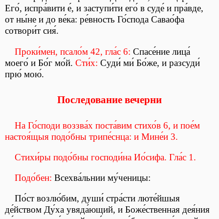
Его́, испра́вити е́, и заступи́ти его́ в суде́ и пра́вде,
от ны́не и до ве́ка: ре́вность Го́спода Савао́фа
сотвори́т сия́.
Проки́мен, псало́м 42, гла́с 6:
Спасе́ние лица́
моего́ и Бо́г мо́й.
Сти́х:
Суди́ ми́ Бо́же, и разсуди́
прю́ мою́.
Последование вечерни
На Го́споди воззва́х поста́вим стихо́в 6, и пое́м
настоя́щыя подо́бны трипе́снца: и Мине́и 3.
Стихи́ры подо́бны господи́на Ио́сифа. Гла́с 1.
Подо́бен:
Всехва́льнии му́ченицы:
По́ст возлю́бим, души́ стра́сти люте́йшыя
де́йством Ду́ха увяда́ющий, и Боже́ственная дея́ния