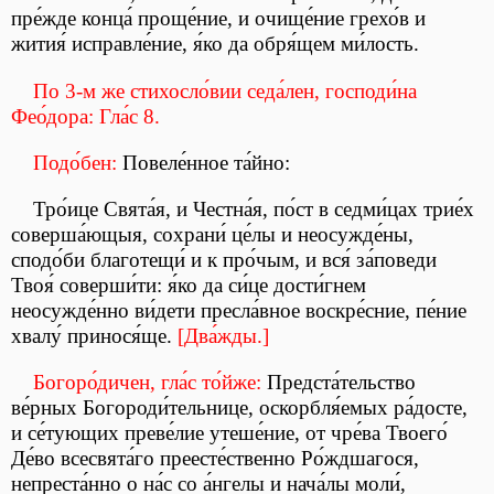
пре́жде конца́ проще́ние, и очище́ние грехо́в и
жития́ исправле́ние, я́ко да обря́щем ми́лость.
По 3-м же стихосло́вии седа́лен, господи́на
Фео́дора: Гла́с 8.
Подо́бен:
Повеле́нное та́йно:
Тро́ице Свята́я, и Честна́я, по́ст в седми́цах трие́х
соверша́ющыя, сохрани́ це́лы и неосужде́ны,
сподо́би благотещи́ и к про́чым, и вся́ за́поведи
Твоя́ соверши́ти: я́ко да си́це дости́гнем
неосужде́нно ви́дети пресла́вное воскре́сние, пе́ние
хвалу́ принося́ще.
[Два́жды.]
Богоро́дичен, гла́с то́йже:
Предста́тельство
ве́рных Богороди́тельнице, оскорбля́емых ра́досте,
и се́тующих преве́лие утеше́ние, от чре́ва Твоего́
Де́во всесвята́го преесте́ственно Ро́ждшагося,
непреста́нно о на́с со а́нгелы и нача́лы моли́,