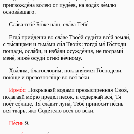
пригвожде́на во́лею от иуде́ев, на вода́х зе́млю
основа́вшаго.
Сла́ва тебе́ Бо́же на́ш, сла́ва Тебе́.
Егда́ прии́деши во сла́ве Твое́й суди́ти все́й земли́,
с ты́сящами и тьма́ми си́л Твои́х: тогда́ мя́ Го́споди
пощади́, осла́би, и изба́ви осужде́ния, не посрами́
мене́, ниже́ осуди́ огню́ ве́чному.
Хва́лим, благослови́м, покланя́емся Го́сподеви,
пою́ще и превознося́ще во вся́ ве́ки.
Ирмо́с:
Покрыва́яй вода́ми превы́спренняя Своя́,
полага́яй мо́рю преде́л песо́к, и содержа́й вся́, Тя́
пое́т со́лнце, Тя́ сла́вит луна́, Тебе́ прино́сит пе́снь
вся́ тва́рь, я́ко Соде́телю все́х во ве́ки.
Пе́снь
9.