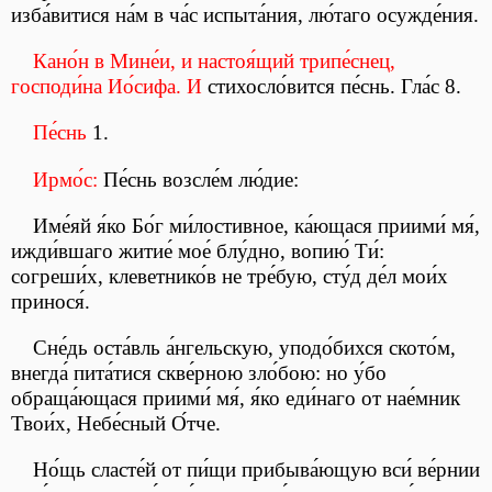
изба́витися на́м в ча́с испыта́ния, лю́таго осужде́ния.
Кано́н в Мине́и, и настоя́щий трипе́снец,
господи́на Ио́сифа. И
стихосло́вится пе́снь. Гла́с 8.
Пе́снь
1.
Ирмо́с:
Пе́снь возсле́м лю́дие:
Име́яй я́ко Бо́г ми́лостивное, ка́ющася приими́ мя́,
ижди́вшаго житие́ мое́ блу́дно, вопию́ Ти́:
согреши́х, клеветнико́в не тре́бую, сту́д де́л мои́х
принося́.
Сне́дь оста́вль а́нгельскую, уподо́бихся ското́м,
внегда́ пита́тися скве́рною зло́бою: но у́бо
обраща́ющася приими́ мя́, я́ко еди́наго от нае́мник
Твои́х, Небе́сный О́тче.
Но́щь сласте́й от пи́щи прибыва́ющую вси́ ве́рнии