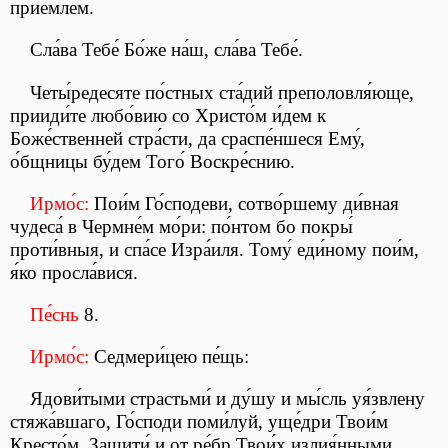
прие́млем.
Сла́ва Тебе́ Бо́же на́ш, сла́ва Тебе́.
Четы́редесяте по́стных ста́дий преполовля́юще,
прииди́те любо́вию со Христо́м и́дем к
Боже́ственней стра́сти, да сраспе́ншеся Ему́,
о́бщницы бу́дем Того́ Воскре́снию.
Ирмо́с:
Пои́м Го́сподеви, сотво́ршему ди́вная
чудеса́ в Чермне́м мо́ри: по́нтом бо покры́
проти́вныя, и спа́се Изра́иля. Тому́ еди́ному пои́м,
я́ко просла́вися.
Пе́снь
8.
Ирмо́с:
Седмери́цею пе́щь:
Ядови́тыми страстьми́ и ду́шу и мы́сль уя́звлену
стяжа́вшаго, Го́споди поми́луй, уще́дри Твои́м
Кресто́м. Защити́ и от ре́бр Твои́х излия́нными