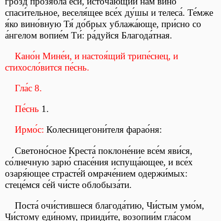
гро́зд прозябла́ еси́, источа́ющий на́м вино́
спаси́тельное, веселя́щее все́х ду́шы и телеса́. Те́мже
я́ко вино́вную Тя́ до́брых ублажа́юще, при́сно со
а́нгелом вопие́м Ти́: ра́дуйся Благода́тная.
Кано́н Мине́и, и настоя́щий трипе́снец, и
стихосло́вится пе́снь.
Гла́с 8.
Пе́снь
1.
Ирмо́с:
Колесницегони́теля фарао́ня:
Светоно́сное Креста́ поклоне́ние все́м яви́ся,
со́лнечную зарю́ спасе́ния испуща́ющее, и все́х
озаря́ющее страсте́й омраче́нием одержи́мых:
стеце́мся се́й чи́сте облобыза́ти.
Поста́ очи́стившеся благода́тию, Чи́стым умо́м,
Чи́стому еди́ному, прииди́те, возопии́м гла́сом