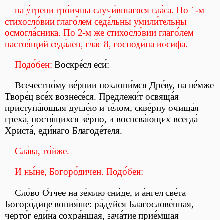
на у́трени тро́ичны случи́вшагося гла́са. По 1-м
стихосло́вии глаго́лем седа́льны умили́тельны
осмогла́сника. По 2-м же стихосло́вии глаго́лем
настоя́щий седа́лен, гла́с 8, господи́на ио́сифа.
Подо́бен:
Воскре́сл еси́:
Всечестно́му ве́рнии поклони́мся Дре́ву, на не́мже
Творе́ц все́х вознесе́ся. Предлежи́т освяща́я
приступа́ющыя душе́ю и те́лом, скве́рну очища́я
греха́, постя́щихся ве́рно, и воспева́ющих всегда́
Христа́, еди́наго Благоде́теля.
Сла́ва, то́йже.
И ны́не, Богоро́дичен. Подо́бен:
Сло́во О́тчее на зе́млю сни́де, и а́нгел све́та
Богоро́дице вопия́ше: ра́дуйся Благослове́нная,
черто́г еди́на сохра́ншая, зача́тие прие́мшая