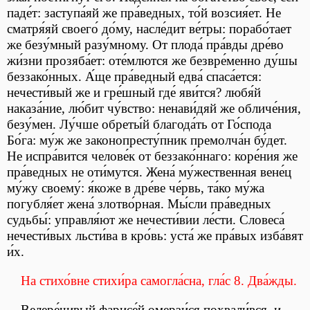
паде́т: заступа́яй же пра́ведных, то́й возсия́ет. Не
сматря́яй своего́ до́му, насле́дит ве́тры: порабо́тает
же безу́мный разу́мному. От плода́ пра́вды дре́во
жи́зни прозяба́ет: оте́млются же безвре́менно ду́шы
беззако́нных. А́ще пра́ведный едва́ спаса́ется:
нечести́вый же и гре́шный где́ яви́тся? любя́й
наказа́ние, лю́бит чу́вство: ненави́дяй же обличе́ния,
безу́мен. Лу́чше обреты́й благода́ть от Го́спода
Бо́га: му́ж же законопресту́пник премолча́н бу́дет.
Не испра́вится челове́к от беззако́ннаго: коре́ния же
пра́ведных не оти́мутся. Жена́ му́жественная вене́ц
му́жу своему́: я́коже в дре́ве че́рвь, та́ко му́жа
погубля́ет жена́ злотво́рная. Мы́сли пра́ведных
судьбы́: управля́ют же нечести́вии ле́сти. Словеса́
нечести́вых льсти́ва в кро́вь: уста́ же пра́вых изба́вят
и́х.
На стихо́вне стихи́ра самогла́сна, гла́с 8. Два́жды.
Велере́чивый фарисе́й омерзи́ся похвали́вся, и