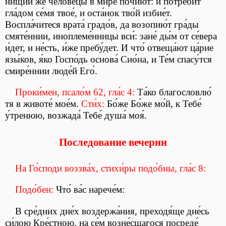
ни́щии же челове́цы в ми́ре почи́ют: и потреби́т
гла́дом се́мя твое́, и оста́нок тво́й избие́т.
Воспла́читеся врата́ градо́в, да возопию́т гра́ды
смяте́ннии, иноплеме́нницы вси́: зане́ ды́м от се́вера
и́дет, и не́сть, и́же пребу́дет. И что́ отвеща́ют ца́рие
язы́ков, я́ко Госпо́дь основа́ Сио́на, и Те́м спасу́тся
смире́ннии люде́й Его́.
Проки́мен, псало́м 62, гла́с 4:
Та́ко благословлю́
тя в животе́ мое́м.
Сти́х:
Бо́же Бо́же мо́й, к Тебе́
у́тренюю, возжада́ Тебе́ душа́ моя́.
Последование вечерни
На Го́споди воззва́х, стихи́ры подо́бны, гла́с 8:
Подо́бен:
Что́ ва́с нарече́м:
В сре́дних дне́х воздержа́ния, преходя́ще дне́сь
си́лою Кре́стною, на се́м возне́сшагося посреде́