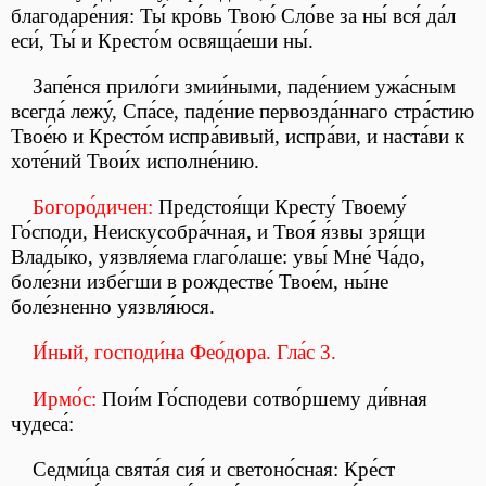
благодаре́ния: Ты́ кро́вь Твою́ Сло́ве за ны́ вся́ да́л
еси́, Ты́ и Кресто́м освяща́еши ны́.
Запе́нся прило́ги змии́ными, паде́нием ужа́сным
всегда́ лежу́, Спа́се, паде́ние первозда́ннаго стра́стию
Твое́ю и Кресто́м испра́вивый, испра́ви, и наста́ви к
хоте́ний Твои́х исполне́нию.
Богоро́дичен:
Предстоя́щи Кресту́ Твоему́
Го́споди, Неискусобра́чная, и Твоя́ я́звы зря́щи
Влады́ко, уязвля́ема глаго́лаше: увы́ Мне́ Ча́до,
боле́зни избе́гши в рождестве́ Твое́м, ны́не
боле́зненно уязвля́юся.
И́ный, господи́на Фео́дора. Гла́с 3.
Ирмо́с:
Пои́м Го́сподеви сотво́ршему ди́вная
чудеса́:
Седми́ца свята́я сия́ и светоно́сная: Кре́ст