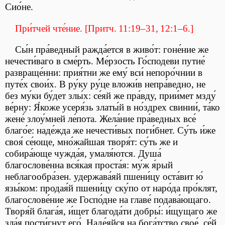
Сио́не.
При́тчей чте́ние. [Притч. 11:19–31, 12:1–6.]
Сы́н пра́ведный ражда́ется в живо́т: гоне́ние же
нечести́ваго в сме́рть. Ме́рзость Го́сподеви путие́
развраще́нни: прия́тни же ему́ вси́ непоро́чнии в
путе́х свои́х. В ру́ку ру́це вложи́в непра́ведно, не
без му́ки бу́дет злы́х: се́яй же пра́вду, прии́мет мзду́
ве́рну: Я́коже усеря́зь златы́й в но́здрех свинии́, та́ко
жене́ злоу́мней ле́пота. Жела́ние пра́ведных все́
благо́е: наде́жда же нечести́вых поги́бнет. Су́ть и́же
своя́ се́юще, мно́жайшая творя́т: су́ть же и
собира́юще чужда́я, умаля́ются. Душа́
благослове́нна вся́кая проста́я: му́ж я́рый
неблагообра́зен. удержава́яй пшени́цу оста́вит ю́
язы́ком: продая́й пшени́цу ску́по от наро́да про́клят,
благослове́ние же Госпо́дне на главе́ подава́ющаго.
Творя́й блага́я, и́щет благода́ти добры́: и́щущаго же
зла́я пости́гнут его́. Наде́яйся на бога́тство свое́, се́й