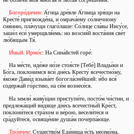
Богоро́дичен:
А́гнца дре́вле А́гница зря́щи на
Кресте́ пригвожде́на, и омрача́ему со́лнечному
сия́нию, пла́чущи глаго́лаше: Со́лнце сла́вы Иису́се,
заше́л еси́ умерщвля́емь: но возсия́й воста́ния све́т
лю́бящым Тя́.
И́ный. Ирмо́с:
На Сина́йстей горе́:
На ме́сте, иде́же но́зе стоя́сте [Тебе́] Влады́ки и
Бо́га, поклони́мся вси́ дне́сь Кресту́ всечестно́му,
я́коже Дави́д взыва́ет богогла́снейший: и́бо вся́
содержа́й го́рстию, на се́м вознесе́ся.
На земли́ живу́щии приступи́те, посто́м чи́стии, и
предлежа́щий ви́дяще дне́сь всечестны́й Кре́ст,
поклони́теся стра́хом и ве́рою, весели́теся и
сра́дуйтеся, освяще́ние душа́м почерпа́юще.
Тро́ичен:
Существо́м Еди́ница е́сть несеко́ма,