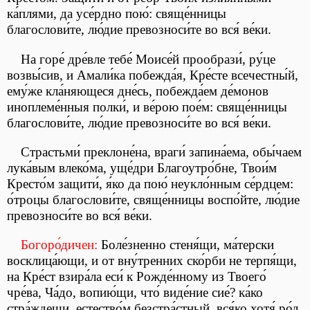
ка́плями, да усе́рдно пою́: свяще́нницы
благослови́те, лю́дие превозноси́те во вся́ ве́ки.
На горе́ дре́вле тебе́ Моисе́й прообрази́, ру́це
возвы́сив, и Амали́ка побежда́я, Кре́сте всечестны́й,
ему́же кла́няющеся дне́сь, побежда́ем де́монов
иноплеме́нныя полки́, и ве́рою пое́м: свяще́нницы
благослови́те, лю́дие превозноси́те во вся́ ве́ки.
Страстьми́ преклоне́на, враги́ запина́ема, обы́чаем
лука́вым влеко́ма, уще́дри Благоутро́бне, Твои́м
Кресто́м защити́, я́ко да пою́ неукло́нным се́рдцем:
о́троцы благослови́те, свяще́нницы воспо́йте, лю́дие
превозноси́те во вся́ ве́ки.
Богоро́дичен:
Боле́зненно стеня́щи, ма́терски
восклица́ющи, и от вну́тренних ско́рби не терпя́щи,
на Кре́ст взира́ла еси́ к Рожде́нному из Твоего́
чре́ва, Ча́до, вопию́щи, что́ виде́ние сие́? ка́ко
стра́ждеши, естество́м безстра́стный, вся́ко хотя́ ро́д