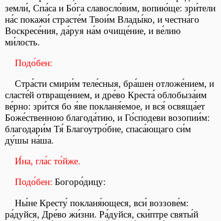
земли́, Спа́са и Бо́га славосло́вим, вопию́ще: зри́тели
на́с покажи́ страсте́м Твои́м Влады́ко, и честна́го
Воскресе́ния, да́руя на́м очище́ние, и ве́лию
ми́лость.
Подо́бен:
Стра́сти смири́м теле́сныя, бра́шен отложе́нием, и
сласте́й отвраще́нием, и дре́во Креста́ облобыза́им
ве́рно: зри́тся бо я́ве покланя́емое, и вся́ освяща́ет
Боже́ственною благода́тию, и Го́сподеви возопии́м:
благодари́м Тя́ Благоутро́бне, спаса́ющаго си́м
ду́шы на́ша.
И́на, гла́с то́йже.
Подо́бен:
Богоро́дицу:
Ны́не Кресту́ покланя́ющеся, вси́ воззове́м:
ра́дуйся, Дре́во жи́зни. Ра́дуйся, ски́птре святы́й