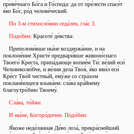
преве́чнаго Бо́га и Го́спода: да от пре́лести спасе́т
я́ко Бо́г, ро́д челове́ческий.
По 3-м стихосло́вии седа́лен, гла́с 3.
Подо́бен:
Красоте́ де́вства:
Преполови́вше ны́не воздержа́ние, и на
поклоне́ние Христе́ предвари́вше живоно́снаго
Твоего́ Креста́, припа́дающе вопие́м Ти́: ве́лий еси́
Человеколю́бче, и ве́лия дела́ Твоя́, я́ко яви́л еси́
Кре́ст Тво́й честны́й, ему́же со стра́хом
покланя́ющеся взыва́ем: сла́ва кра́йнему
благоутро́бию Твоему́.
Сла́ва, то́йже.
И ны́не, Богоро́дичен. Подо́бен:
Я́коже неде́ланная Де́во лоза́, прекра́снейший