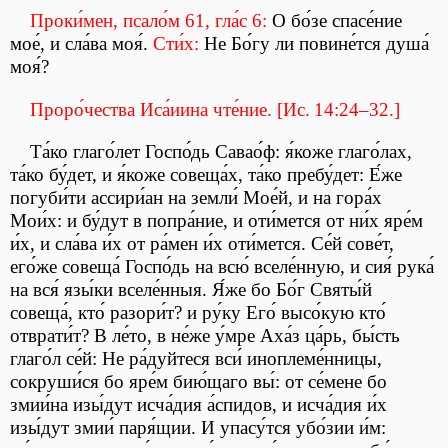
Проки́мен, псало́м 61, гла́с 6:
О бо́зе спасе́ние
мое́, и сла́ва моя́.
Сти́х:
Не Бо́гу ли повине́тся душа́
моя́?
Проро́чества Иса́иина чте́ние. [Ис. 14:24–32.]
Та́ко глаго́лет Госпо́дь Савао́ф: я́коже глаго́лах,
та́ко бу́дет, и я́коже совеща́х, та́ко пребу́дет: Е́же
погуби́ти ассири́ан на земли́ Мое́й, и на гора́х
Мои́х: и бу́дут в попра́ние, и оти́мется от ни́х яре́м
и́х, и сла́ва и́х от ра́мен и́х оти́мется. Се́й сове́т,
его́же совеща́ Госпо́дь на всю́ вселе́нную, и сия́ рука́
на вся́ язы́ки вселе́нныя. Я́же бо Бо́г Святы́й
совеща́, кто́ разори́т? и ру́ку Его́ высо́кую кто́
отврати́т? В ле́то, в не́же у́мре Аха́з ца́рь, бы́сть
глаго́л се́й: Не ра́дуйтеся вси́ иноплеме́нницы,
сокруши́ся бо яре́м бию́щаго вы́: от се́мене бо
змии́на изы́дут исча́дия а́спидов, и исча́дия и́х
изы́дут змии́ паря́щии. И упасу́тся убо́зии и́м: