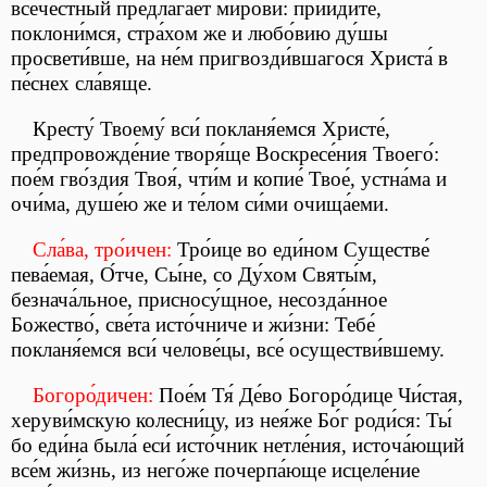
всечестны́й предлага́ет ми́рови: прииди́те,
поклони́мся, стра́хом же и любо́вию ду́шы
просвети́вше, на не́м пригвозди́вшагося Христа́ в
пе́снех сла́вяще.
Кресту́ Твоему́ вси́ покланя́емся Христе́,
предпровожде́ние творя́ще Воскресе́ния Твоего́:
пое́м гво́здия Твоя́, чти́м и копие́ Твое́, устна́ма и
очи́ма, душе́ю же и те́лом си́ми очища́еми.
Сла́ва, тро́ичен:
Тро́ице во еди́ном Существе́
пева́емая, О́тче, Сы́не, со Ду́хом Святы́м,
безнача́льное, присносу́щное, несозда́нное
Божество́, све́та исто́чниче и жи́зни: Тебе́
покланя́емся вси́ челове́цы, все́ осуществи́вшему.
Богоро́дичен:
Пое́м Тя́ Де́во Богоро́дице Чи́стая,
херуви́мскую колесни́цу, из нея́же Бо́г роди́ся: Ты́
бо еди́на была́ еси́ исто́чник нетле́ния, источа́ющий
все́м жи́знь, из него́же почерпа́юще исцеле́ние