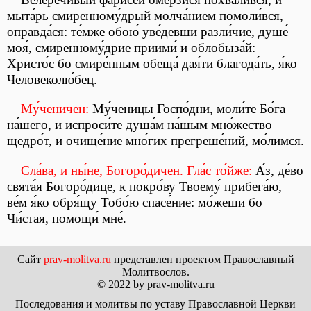
мыта́рь смиренному́дрый молча́нием помоли́вся,
оправда́ся: те́мже обою́ уве́девши разли́чие, душе́
моя́, смиренному́дрие приими́ и облобыза́й:
Христо́с бо смире́нным обеща́ дая́ти благода́ть, я́ко
Человеколю́бец.
Му́ченичен:
Му́ченицы Госпо́дни, моли́те Бо́га
на́шего, и испроси́те душа́м на́шым мно́жество
щедро́т, и очище́ние мно́гих прегреше́ний, мо́лимся.
Сла́ва, и ны́не, Богоро́дичен. Гла́с то́йже:
А́з, де́во
свята́я Богоро́дице, к покро́ву Твоему́ прибега́ю,
ве́м я́ко обря́щу Тобо́ю спасе́ние: мо́жеши бо
Чи́стая, помощи́ мне́.
Сайт
prav-molitva.ru
представлен проектом Православный
Молитвослов.
© 2022 by prav-molitva.ru
Последования и молитвы по уставу Православной Церкви