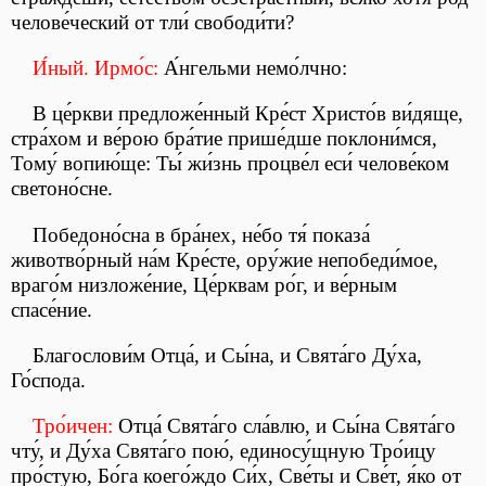
челове́ческий от тли́ свободи́ти?
И́ный. Ирмо́с:
А́нгельми немо́лчно:
В це́ркви предложе́нный Кре́ст Христо́в ви́дяще,
стра́хом и ве́рою бра́тие прише́дше поклони́мся,
Тому́ вопию́ще: Ты́ жи́знь процве́л еси́ челове́ком
светоно́сне.
Победоно́сна в бра́нех, не́бо тя́ показа́
животво́рный на́м Кре́сте, ору́жие непобеди́мое,
враго́м низложе́ние, Це́рквам ро́г, и ве́рным
спасе́ние.
Благослови́м Отца́, и Сы́на, и Свята́го Ду́ха,
Го́спода.
Тро́ичен:
Отца́ Свята́го сла́влю, и Сы́на Свята́го
чту́, и Ду́ха Свята́го пою́, единосу́щную Тро́ицу
про́стую, Бо́га коего́ждо Си́х, Све́ты и Све́т, я́ко от