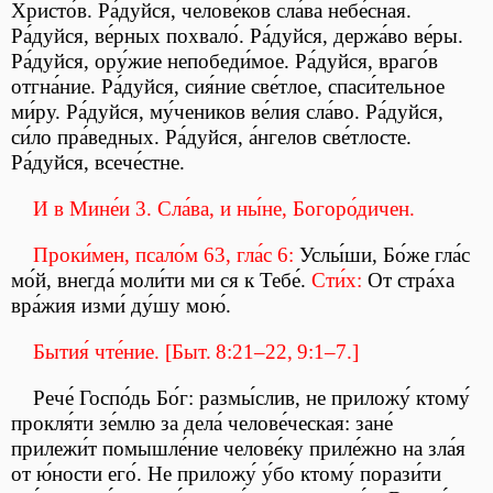
Христо́в. Ра́дуйся, челове́ков сла́ва небе́сная.
Ра́дуйся, ве́рных похвало́. Ра́дуйся, держа́во ве́ры.
Ра́дуйся, ору́жие непобеди́мое. Ра́дуйся, враго́в
отгна́ние. Ра́дуйся, сия́ние све́тлое, спаси́тельное
ми́ру. Ра́дуйся, му́чеников ве́лия сла́во. Ра́дуйся,
си́ло пра́ведных. Ра́дуйся, а́нгелов све́тлосте.
Ра́дуйся, всече́стне.
И в Мине́и 3. Сла́ва, и ны́не, Богоро́дичен.
Проки́мен, псало́м 63, гла́с 6:
Услы́ши, Бо́же гла́с
мо́й, внегда́ моли́ти ми ся к Тебе́.
Сти́х:
От стра́ха
вра́жия изми́ ду́шу мою́.
Бытия́ чте́ние. [Быт. 8:21–22, 9:1–7.]
Рече́ Госпо́дь Бо́г: размы́слив, не приложу́ ктому́
прокля́ти зе́млю за дела́ челове́ческая: зане́
прилежи́т помышле́ние челове́ку приле́жно на зла́я
от ю́ности его́. Не приложу́ у́бо ктому́ порази́ти