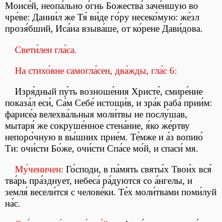
Моисе́й, неопа́льно о́гнь Божества́ заче́ншую во
чре́ве: Дании́л же Тя́ ви́де го́ру несеко́мую: же́зл
прозя́бший, Иса́иа взыва́ше, от ко́рене Дави́дова.
Свети́лен гла́са.
На стихо́вне самогла́сен, два́жды, гла́с 6:
Изря́дный пу́ть возноше́ния Христе́, смире́ние
показа́л еси́, Са́м Себе́ истощи́в, и зра́к раба́ прии́м:
фарисе́а велехва́льныя моли́твы не послу́шав,
мытаря́ же сокруше́нное стена́ние, я́ко же́ртву
непоро́чную в вы́шних прие́м. Те́мже и а́з вопию́
Ти: очи́сти Бо́же, очи́сти Спа́се мо́й, и спаси́ мя.
Му́ченичен:
Го́споди, в па́мять святы́х Твои́х вся́
тва́рь пра́зднует, небеса́ ра́дуются со а́нгелы, и
земля́ весели́тся с челове́ки. Те́х моли́твами поми́луй
на́с.