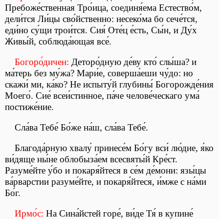
Пребоже́ственная Тро́ица, соединя́ема Естество́м,
дели́тся Ли́цы сво́йственно: несеко́ма бо сече́тся,
еди́но су́щи трои́тся. Сия́ Оте́ц е́сть, Сы́н, и Ду́х
Живы́й, соблюда́ющая все́.
Богоро́дичен:
Деторо́дную де́ву кто́ слы́ша? и
ма́терь без му́жа? Мари́е, соверша́еши чу́до: но
скажи́ ми, ка́ко? Не испыту́й глубины́ Богорожде́ния
Моего́. Сие́ всеи́стинное, па́че челове́ческаго ума́
постиже́ние.
Сла́ва Тебе́ Бо́же на́ш, сла́ва Тебе́.
Благода́рную хвалу́ принесе́м Бо́гу вси́ лю́дие, я́ко
ви́дяще ны́не облобыза́ем всесвяты́й Кре́ст.
Разуме́йте у́бо и покаря́йтеся в се́м де́мони: язы́цы
ва́рварстии разуме́йте, и покаря́йтеся, и́мже с на́ми
Бо́г.
Ирмо́с:
На Сина́йстей горе́, ви́де Тя́ в купине́