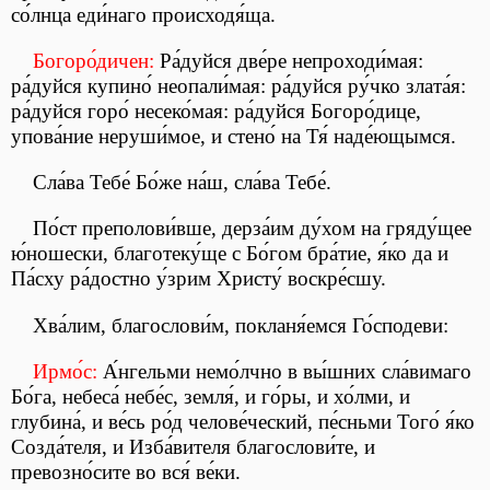
со́лнца еди́наго происходя́ща.
Богоро́дичен:
Ра́дуйся две́ре непроходи́мая:
ра́дуйся купино́ неопали́мая: ра́дуйся ру́чко злата́я:
ра́дуйся горо́ несеко́мая: ра́дуйся Богоро́дице,
упова́ние неруши́мое, и стено́ на Тя́ наде́ющымся.
Сла́ва Тебе́ Бо́же на́ш, сла́ва Тебе́.
По́ст преполови́вше, дерза́им ду́хом на гряду́щее
ю́ношески, благотеку́ще с Бо́гом бра́тие, я́ко да и
Па́сху ра́достно у́зрим Христу́ воскре́сшу.
Хва́лим, благослови́м, покланя́емся Го́сподеви:
Ирмо́с:
А́нгельми немо́лчно в вы́шних сла́вимаго
Бо́га, небеса́ небе́с, земля́, и го́ры, и хо́лми, и
глубина́, и ве́сь ро́д челове́ческий, пе́сньми Того́ я́ко
Созда́теля, и Изба́вителя благослови́те, и
превозно́сите во вся́ ве́ки.