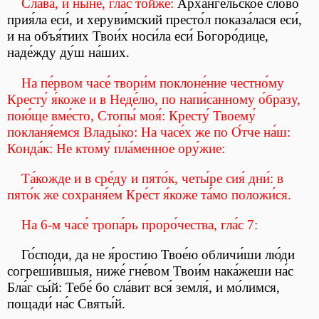
Сла́ва, и ны́не, гла́с то́йже:
Арха́нгельское сло́во
прия́ла еси́, и херуви́мский престо́л показа́лася еси́,
и на объя́тиих Твои́х носи́ла еси́ Богоро́дице,
наде́жду ду́ш на́ших.
На пе́рвом часе́ твори́м поклоне́ние честно́му
Кресту́ я́коже и в Неде́лю, по напи́санному о́бразу,
пою́ще вме́сто, Стопы́ моя́: Кресту́ Твоему́
покланя́емся Влады́ко: На часе́х же по О́тче на́ш:
Конда́к: Не ктому́ пла́менное ору́жие:
Та́кожде и в сре́ду и пято́к, четы́ре сия́ дни́: в
пято́к же сохраня́ем Кре́ст я́коже та́мо положи́ся.
На 6-м часе́ тропа́рь проро́чества, гла́с 7:
Го́споди, да не я́ростию Твое́ю обличи́ши лю́ди
согреши́вшыя, ниже́ гне́вом Твои́м нака́жеши на́с
Бла́г сы́й: Тебе́ бо сла́вит вся́ земля́, и мо́лимся,
пощади́ на́с Святы́й.