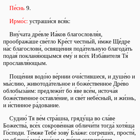
Пе́снь
9.
Ирмо́с:
устраши́ся вся́к:
Вну́чата дре́вле Иа́ков благословля́я,
прообража́ше све́тло Кре́ст честны́й, и́мже Ще́дре
на́с благослови́, освяще́ния пода́тельную благода́ть
подая́ покланя́ющымся ему́ и все́х Изба́вителя Тя́
прославля́ющым.
Поще́ния водо́ю ве́рнии очи́стившеся, и душе́ю и
мы́слию, животода́тельное и боже́ственное Дре́во
облобыза́им: предлежи́т бо я́ве все́м, источа́я
боже́ственное оставле́ние, и све́т небе́сный, и жи́знь,
и и́стинное ра́дование.
Судию́ Тя ве́м стра́шна, гряду́ща во сла́ве
Божества́, все́х сокрове́нная обличи́ти тогда́ хотя́ща
Го́споди. Те́мже Тебе́ зову́ Бла́же: согреши́х, прости́,
не обличи́ моя́ мно́гая и лю́тая согреше́ния.