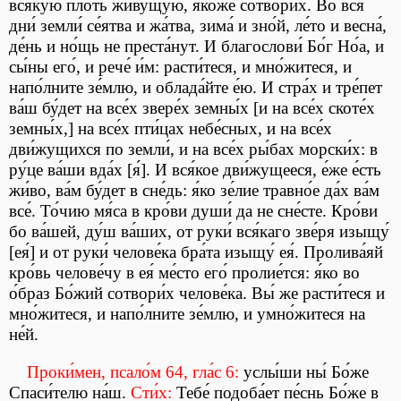
вся́кую пло́ть живу́щую, я́коже сотвори́х. Во вся́
дни́ земли́ се́ятва и жа́тва, зима́ и зно́й, ле́то и весна́,
де́нь и но́щь не преста́нут. И благослови́ Бо́г Но́а, и
сы́ны его́, и рече́ и́м: расти́теся, и мно́житеся, и
напо́лните зе́млю, и облада́йте е́ю. И стра́х и тре́пет
ва́ш бу́дет на все́х звере́х земны́х [и на все́х скоте́х
земны́х,] на все́х пти́цах небе́сных, и на все́х
дви́жущихся по земли́, и на все́х ры́бах морски́х: в
ру́це ва́ши вда́х [я́]. И вся́кое дви́жущееся, е́же е́сть
жи́во, ва́м бу́дет в сне́дь: я́ко зе́лие травно́е да́х ва́м
все́. То́чию мя́са в кро́ви души́ да не сне́сте. Кро́ви
бо ва́шей, ду́ш ва́ших, от руки́ вся́каго зве́ря изыщу́
[ея́] и от руки́ челове́ка бра́та изыщу́ ея́. Пролива́яй
кро́вь челове́чу в ея́ ме́сто его́ пролие́тся: я́ко во
о́браз Бо́жий сотвори́х челове́ка. Вы́ же расти́теся и
мно́житеся, и напо́лните зе́млю, и умно́житеся на
не́й.
Проки́мен, псало́м 64, гла́с 6:
услы́ши ны́ Бо́же
Спаси́телю на́ш.
Сти́х:
Тебе́ подоба́ет пе́снь Бо́же в